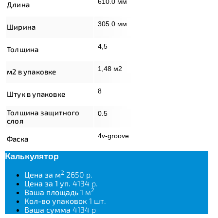
610.0 мм
Длина
305.0 мм
Ширина
4,5
Толщина
1,48 м2
м2 в упаковке
8
Штук в упаковке
Толщина защитного
0.5
слоя
4v-groove
Фаска
Калькулятор
2
Цена за м
2650 р.
Цена за 1 уп.
4134 р.
2
Ваша площадь
1 м
Кол-во упаковок
1 шт.
Ваша сумма
4134 р