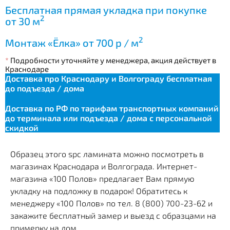
Бесплатная прямая укладка при покупке
2
от 30 м
2
Монтаж «Ёлка» от 700 р / м
*
Подробности уточняйте у менеджера, акция действует в
Краснодаре
Доставка про Краснодару и Волгограду бесплатная
до подъезда / дома
Доставка по РФ по тарифам транспортных компаний
до терминала или подъезда / дома с персональной
скидкой
Образец этого spc ламината можно посмотреть в
магазинах Краснодара и Волгограда. Интернет-
магазина «100 Полов» предлагает Вам прямую
укладку на подложку в подарок! Обратитесь к
менеджеру «100 Полов» по тел. 8 (800) 700-23-62 и
закажите бесплатный замер и выезд с образцами на
примерку на дом.