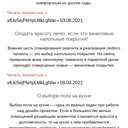
комфортным но долгие годы.
Читать полностью »
xfLki5ejPkHpLMkLgNlw
03.08.2021
Создать красоту легко, если это виниловые
напольные покрытия!
Важная часть планирования ремонта и реализации любого
проекта — это выбор напольного покрытия. На смену
привычным всем линолеуму, ламинату и паркетной доске
приходят совершенно новые — виниловые покрытия.
Читать полностью »
xfLki5ejPkHpLMkLgNlw
09.04.2021
О выборе пола на кухне
Выбор пола на кухне — одна из важных задач при работе
над дизайн-проектом. Если в большинстве жилых
помещений решающим моментом становятся красота и
долговечность, то на кухне к ним прибавляются
влагостойкость, стойкость к механическому воздействию и