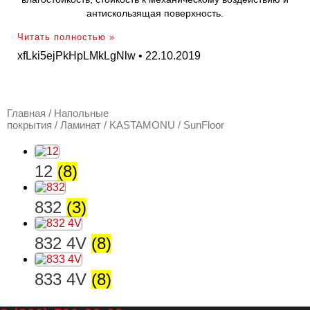
антискользящая поверхность.
Читать полностью »
xfLki5ejPkHpLMkLgNlw
22.10.2019
Главная
/
Напольные
покрытия
/
Ламинат
/
KASTAMONU
/ SunFloor
12
(8)
832
(3)
832 4V
(8)
833 4V
(8)