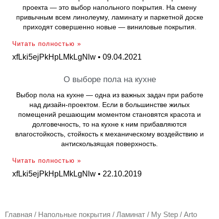
проекта — это выбор напольного покрытия. На смену
привычным всем линолеуму, ламинату и паркетной доске
приходят совершенно новые — виниловые покрытия.
Читать полностью »
xfLki5ejPkHpLMkLgNlw
09.04.2021
О выборе пола на кухне
Выбор пола на кухне — одна из важных задач при работе
над дизайн-проектом. Если в большинстве жилых
помещений решающим моментом становятся красота и
долговечность, то на кухне к ним прибавляются
влагостойкость, стойкость к механическому воздействию и
антискользящая поверхность.
Читать полностью »
xfLki5ejPkHpLMkLgNlw
22.10.2019
Главная
/
Напольные покрытия
/
Ламинат
/
My Step
/ Arto