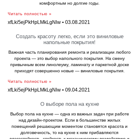
комфортным но долгие годы.
Читать полностью »
xfLki5ejPkHpLMkLgNlw
03.08.2021
Создать красоту легко, если это виниловые
напольные покрытия!
Важная часть планирования ремонта и реализации любого
проекта — это выбор напольного покрытия. На смену
привычным всем линолеуму, ламинату и паркетной доске
приходят совершенно новые — виниловые покрытия.
Читать полностью »
xfLki5ejPkHpLMkLgNlw
09.04.2021
О выборе пола на кухне
Выбор пола на кухне — одна из важных задач при работе
над дизайн-проектом. Если в большинстве жилых
помещений решающим моментом становятся красота и
долговечность, то на кухне к ним прибавляются
влагостойкость, стойкость к механическому воздействию и