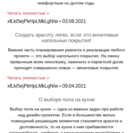
комфортным но долгие годы.
Читать полностью »
xfLki5ejPkHpLMkLgNlw
03.08.2021
Создать красоту легко, если это виниловые
напольные покрытия!
Важная часть планирования ремонта и реализации любого
проекта — это выбор напольного покрытия. На смену
привычным всем линолеуму, ламинату и паркетной доске
приходят совершенно новые — виниловые покрытия.
Читать полностью »
xfLki5ejPkHpLMkLgNlw
09.04.2021
О выборе пола на кухне
Выбор пола на кухне — одна из важных задач при работе
над дизайн-проектом. Если в большинстве жилых
помещений решающим моментом становятся красота и
долговечность, то на кухне к ним прибавляются
влагостойкость, стойкость к механическому воздействию и