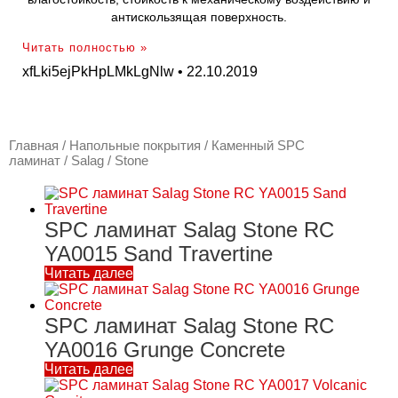
антискользящая поверхность.
Читать полностью »
xfLki5ejPkHpLMkLgNlw
22.10.2019
Главная
/
Напольные покрытия
/
Каменный SPC
ламинат
/
Salag
/ Stone
SPC ламинат Salag Stone RC
YA0015 Sand Travertine
Читать далее
SPC ламинат Salag Stone RC
YA0016 Grunge Concrete
Читать далее