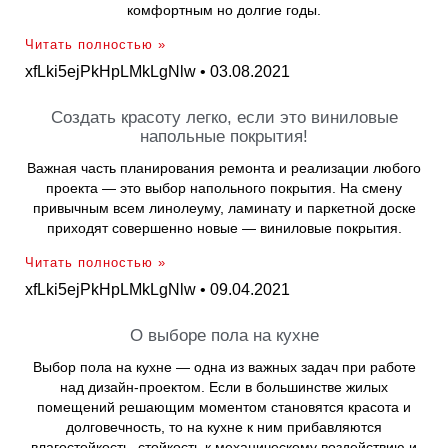
комфортным но долгие годы.
Читать полностью »
xfLki5ejPkHpLMkLgNlw
03.08.2021
Создать красоту легко, если это виниловые
напольные покрытия!
Важная часть планирования ремонта и реализации любого
проекта — это выбор напольного покрытия. На смену
привычным всем линолеуму, ламинату и паркетной доске
приходят совершенно новые — виниловые покрытия.
Читать полностью »
xfLki5ejPkHpLMkLgNlw
09.04.2021
О выборе пола на кухне
Выбор пола на кухне — одна из важных задач при работе
над дизайн-проектом. Если в большинстве жилых
помещений решающим моментом становятся красота и
долговечность, то на кухне к ним прибавляются
влагостойкость, стойкость к механическому воздействию и