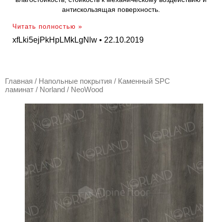
антискользящая поверхность.
Читать полностью »
xfLki5ejPkHpLMkLgNlw
22.10.2019
Главная
/
Напольные покрытия
/
Каменный SPC
ламинат
/
Norland
/ NeoWood