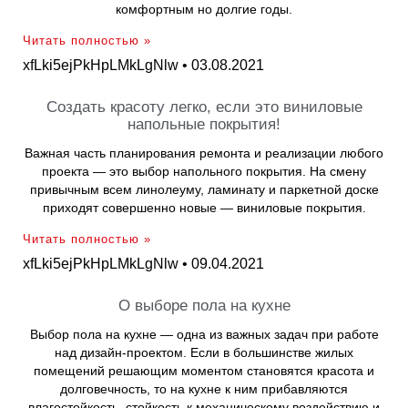
комфортным но долгие годы.
Читать полностью »
xfLki5ejPkHpLMkLgNlw
03.08.2021
Создать красоту легко, если это виниловые
напольные покрытия!
Важная часть планирования ремонта и реализации любого
проекта — это выбор напольного покрытия. На смену
привычным всем линолеуму, ламинату и паркетной доске
приходят совершенно новые — виниловые покрытия.
Читать полностью »
xfLki5ejPkHpLMkLgNlw
09.04.2021
О выборе пола на кухне
Выбор пола на кухне — одна из важных задач при работе
над дизайн-проектом. Если в большинстве жилых
помещений решающим моментом становятся красота и
долговечность, то на кухне к ним прибавляются
влагостойкость, стойкость к механическому воздействию и