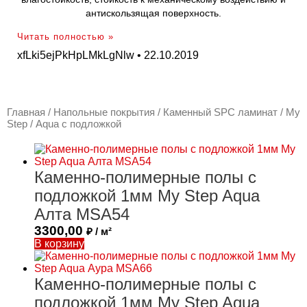
антискользящая поверхность.
Читать полностью »
xfLki5ejPkHpLMkLgNlw
22.10.2019
Главная
/
Напольные покрытия
/
Каменный SPC ламинат
/
My
Step
/ Aqua с подложкой
Каменно-полимерные полы с
подложкой 1мм My Step Aqua
Алта MSA54
3300,00
₽ / м²
В корзину
Каменно-полимерные полы с
подложкой 1мм My Step Aqua