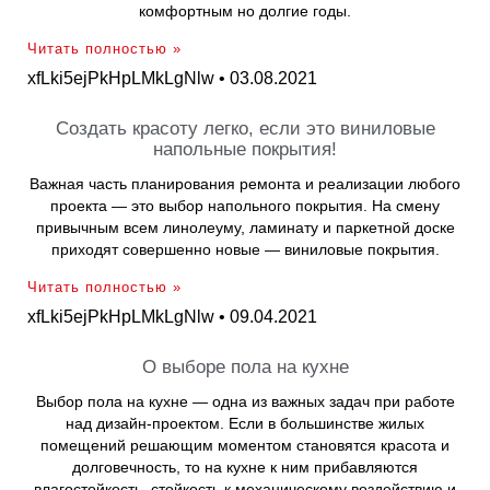
комфортным но долгие годы.
Читать полностью »
xfLki5ejPkHpLMkLgNlw
03.08.2021
Создать красоту легко, если это виниловые
напольные покрытия!
Важная часть планирования ремонта и реализации любого
проекта — это выбор напольного покрытия. На смену
привычным всем линолеуму, ламинату и паркетной доске
приходят совершенно новые — виниловые покрытия.
Читать полностью »
xfLki5ejPkHpLMkLgNlw
09.04.2021
О выборе пола на кухне
Выбор пола на кухне — одна из важных задач при работе
над дизайн-проектом. Если в большинстве жилых
помещений решающим моментом становятся красота и
долговечность, то на кухне к ним прибавляются
влагостойкость, стойкость к механическому воздействию и